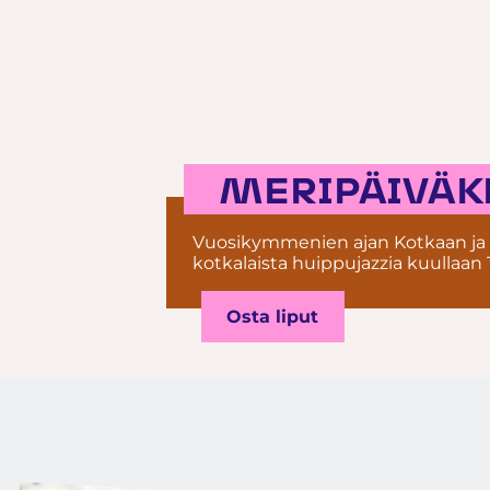
MERIPÄIVÄK
Vuosikymmenien ajan Kotkaan ja 
kotkalaista huippujazzia kuullaan
Osta liput