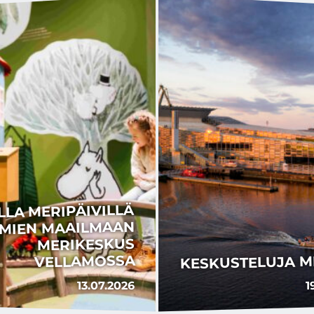
LLA MERIPÄIVILLÄ
MIEN MAAILMAAN
MERIKESKUS
VELLAMOSSA
KESKUSTELUJA M
13.07.2026
1