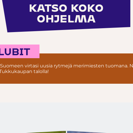
LUBIT
Suomeen virtasi uusia rytmejä merimiesten tuomana. N
 Tukkukaupan talolla!