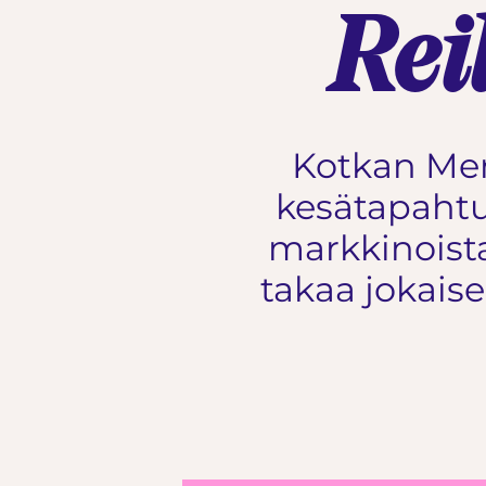
Rei
Kotkan Meri
kesätapahtu
markkinoista
takaa jokaisel