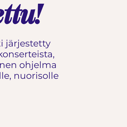
ttu!
 järjestetty
onserteista,
linen ohjelma
lle, nuorisolle