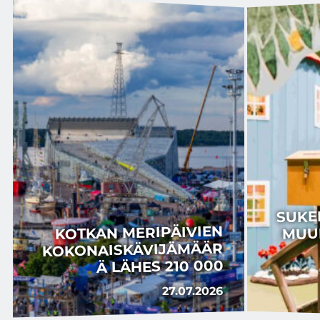
SUKE
MUU
KOTKAN MERIPÄIVIEN
KOKONAISKÄVIJÄMÄÄR
Ä LÄHES 210 000
27.07.2026