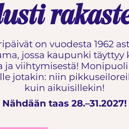
lusti rakaste
päivät on vuodesta 1962 asti
ma, jossa kaupunki täyttyy k
 ja viihtymisestä! Monipuo
le jotakin: niin pikkuseilorei
kuin aikuisillekin!
Nähdään taas 28.–31.2027!