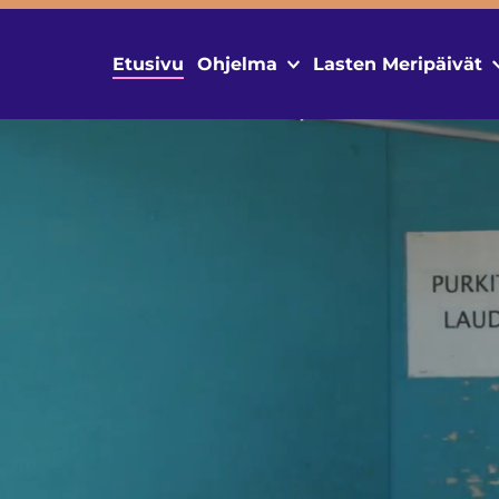
Etusivu
Ohjelma
Lasten Meripäivät