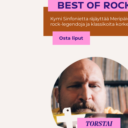
BEST OF ROCK
Kymi Sinfonietta räjäyttää Meripäiv
rock-legendoja ja klassikoita kork
Osta liput