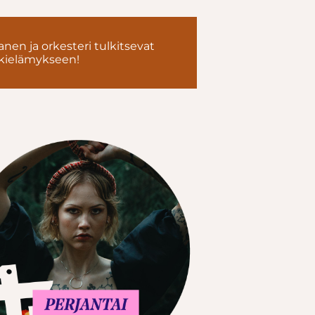
anen ja orkesteri tulkitsevat
ikkielämykseen!