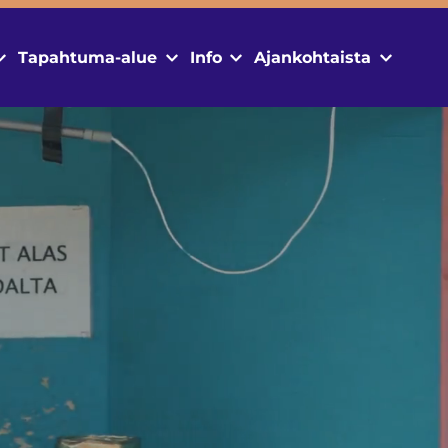
Tapahtuma-alue
Info
Ajankohtaista