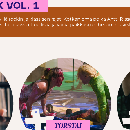
 VOL. 1
illä rockin ja klassisen rajat! Kotkan oma poika Antti Riss
ealta ja kovaa. Lue lisää ja varaa paikkasi rouheaan musi