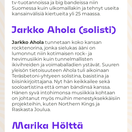
tv-tuotannoissa ja big bandeissa niin
Suomessa kuin ulkomaillakin ja tehnyt useita
kansainvälisiä kiertueita yli 25 maassa.
Jarkko Ahola (solisti)
Jarkko Ahola
tunnetaan koko kansan
rocktenorina, jonka sielukas ääni on
lumonnut niin kotimaisen rock- ja
hevimusiikin kuin tunnelmallisten
ikivihreiden ja voimaballadien ystävät. Suuren
yleisön tietoisuuteen Ahola tuli aikoinaan
Teräsbetoni-yhtyeen solistina, basistina ja
biisinkirjoittajana. Nyt hän keikkailee sekä
sooloartistina että oman bändinsä kanssa.
Hänen syvä intohimonsa musiikkia kohtaan
on johtanut myös muihin menestyksekkäisiin
projekteihin, kuten Northern Kings ja
Raskasta Joulua.
Marika Hölttä