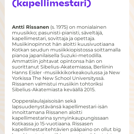
(kapellimestari)
Antti Rissanen
(s. 1975) on monialainen
muusikko; pasunisti-pianisti, säveltäjä,
kapellimestari, sovittaja ja opettaja.
Musiikinopinnot hän aloitti kuusivuotiaana
Kotkan seudun musiikkiopistossa soittamalla
pianoa japanilaisella Suzuki-metodilla.
Ammattiin johtavat opintonsa hän on
suorittanut Sibelius-Akatemiassa, Berliinin
Hanns Eisler -musiikkikorkeakoulussa ja New
Yorkissa The New School Universityssä.
Rissanen valmistui musiikin tohtoriksi
Sibelius-Akatemiasta keväällä 2015.
Oopperalaulajaisoisän sekä
lapsuudenystävänsä kapellimestari-isän
innoittamana Rissanen aloitti
kapellimestarina synnyinkaupungissaan
Kotkassa jo 15-vuotiaana. Rissasen
kapellimestaritehtävien pääpaino on ollut big