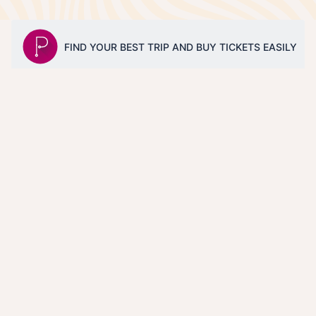
Matkahaun tarjoaa © perille.fi