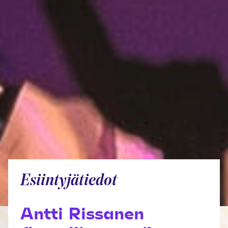
Esiintyjätiedot
Antti Rissanen