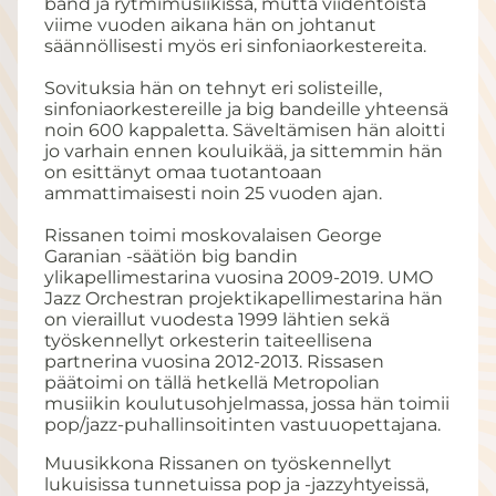
band ja rytmimusiikissa, mutta viidentoista
viime vuoden aikana hän on johtanut
säännöllisesti myös eri sinfoniaorkestereita.
Sovituksia hän on tehnyt eri solisteille,
sinfoniaorkestereille ja big bandeille yhteensä
noin 600 kappaletta. Säveltämisen hän aloitti
jo varhain ennen kouluikää, ja sittemmin hän
on esittänyt omaa tuotantoaan
ammattimaisesti noin 25 vuoden ajan.
Rissanen toimi moskovalaisen George
Garanian -säätiön big bandin
ylikapellimestarina vuosina 2009-2019. UMO
Jazz Orchestran projektikapellimestarina hän
on vieraillut vuodesta 1999 lähtien sekä
työskennellyt orkesterin taiteellisena
partnerina vuosina 2012-2013. Rissasen
päätoimi on tällä hetkellä Metropolian
musiikin koulutusohjelmassa, jossa hän toimii
pop/jazz-puhallinsoitinten vastuuopettajana.
Muusikkona Rissanen on työskennellyt
lukuisissa tunnetuissa pop ja -jazzyhtyeissä,