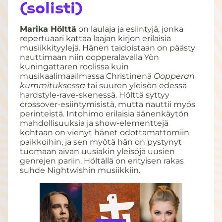
(solisti)
Marika Hölttä
on laulaja ja esiintyjä, jonka
repertuaari kattaa laajan kirjon erilaisia
musiikkityylejä. Hänen taidoistaan on päästy
nauttimaan niin oopperalavalla Yön
kuningattaren roolissa kuin
musikaalimaailmassa Christinenä
Oopperan
kummituksessa
tai suuren yleisön edessä
hardstyle-rave-skenessä. Hölttä syttyy
crossover-esiintymisistä, mutta nauttii myös
perinteistä. Intohimo erilaisia äänenkäytön
mahdollisuuksia ja show-elementtejä
kohtaan on vienyt hänet odottamattomiin
paikkoihin, ja sen myötä hän on pystynyt
tuomaan aivan uusiakin yleisöjä uusien
genrejen pariin. Höltällä on erityisen rakas
suhde Nightwishin musiikkiin.