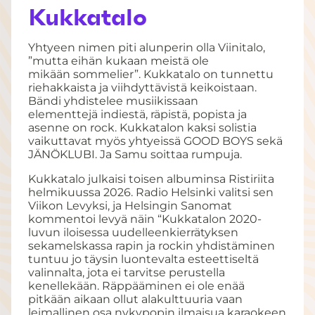
Kukkatalo
Yhtyeen nimen piti alunperin olla Viinitalo,
”mutta eihän kukaan meistä ole
mikään sommelier”. Kukkatalo on tunnettu
riehakkaista ja viihdyttävistä keikoistaan.
Bändi yhdistelee musiikissaan
elementtejä indiestä, räpistä, popista ja
asenne on rock. Kukkatalon kaksi solistia
vaikuttavat myös yhtyeissä GOOD BOYS sekä
JÄNÖKLUBI. Ja Samu soittaa rumpuja.
Kukkatalo julkaisi toisen albuminsa Ristiriita
helmikuussa 2026. Radio Helsinki valitsi sen
Viikon Levyksi, ja Helsingin Sanomat
kommentoi levyä näin “Kukkatalon 2020-
luvun iloisessa uudelleenkierrätyksen
sekamelskassa rapin ja rockin yhdistäminen
tuntuu jo täysin luontevalta esteettiseltä
valinnalta, jota ei tarvitse perustella
kenellekään. Räppääminen ei ole enää
pitkään aikaan ollut alakulttuuria vaan
leimallinen osa nykypopin ilmaisua karaokeen