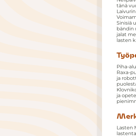
tänä vuo
Laivuri
Voimami
Sinisiä 
bändin 
jalat me
lasten k
Työpa
Piha-al
Raxa-puu
ja robot
puolest
Klovniko
ja opet
pienimm
Merk
Lasten 
lastent