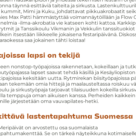
nna täynnä esittäviä taiteita ja sirkusta. Lastenkulttuur
n kummit, Mimi ja Kuku, johdattavat pikkuakrobaatit seik
es Max Patti hämmästyttää voimannäytöillään ja Flow 
unelmia -ilma-akrobatia vie katseen kohti kattoa. Karkkip
rytmit ja Tanssikoulu Vikmanin ja Vekkulin tanssituokiot
lkein itsestään liikkeelle jokaisena festaripäivänä. Diskoss
araokessa saa jokainen tähti loistaa!
joissa lapsi on tekijä
ueen nonstop-työpajoissa rakennetaan, kokeillaan ja tutk
työpajassa lapset saavat tehdä käsillä ja Kesäyliopiston
tipajoissa keksitään uutta. Rytmirekan biisityöpajoissa 
aan tekemään omia hittejä ja maalausteltassa roiskuu vär
ulu ja sirkustyöpaja tarjoavat tilaisuuden kokeilla sirkusv
ella temppuja oman aikuisen kanssa. Perheiden kaikkein
ille järjestetään oma vauvapilates-hetki.
ittävä lastentapahtuma Suomessa
Meripäivät on arvostettu osa suomalaista
apahtumakenttää. Se on tärkeä näyteikkuna kotimaisell