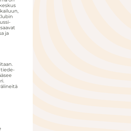
ikeskus
kailuun,
Clubin
ussi-
 saavat
a ja
itaan.
 tiede-
pääsee
i.
älineitä
e