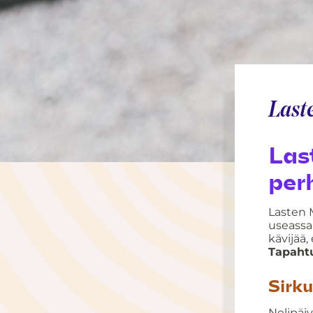
Last
Las
per
Lasten M
useassa
kävijää, 
Tapaht
Sirku
Nelipäi