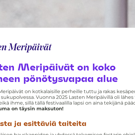
en Meripäivät
ten Meripäivät on koko
heen pönötysvapaa alue
eripäivät on kotkalaisille perheille tuttu ja rakas kesäp
 sukupolvessa. Vuonna 2025 Lasten Meripäivillä oli lähe
eikä ihme, sillä tällä festivaalilla lapsi on aina tekijänä pää
uma on täysin maksuton!
sta ja esittäviä taiteita
väisen hauskanpidon ja yhdessä tekemisen festarin ohje