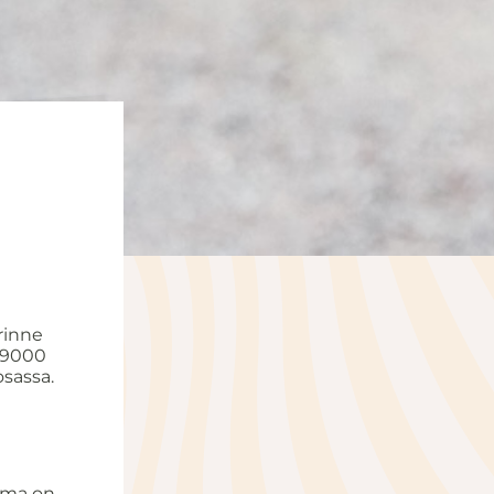
erinne
s 9000
osassa.
lma on