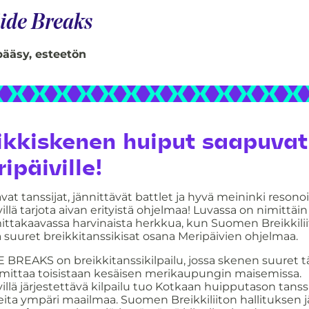
ide Breaks
ääsy, esteetön
ikkiskenen huiput saapuvat
ipäiville!
avat tanssijat, jännittävät battlet ja hyvä meininki resono
illä tarjota aivan erityistä ohjelmaa! Luvassa on nimittäi
ttakaavassa harvinaista herkkua, kun Suomen Breikkilii
ä suuret breikkitanssikisat osana Meripäivien ohjelmaa.
 BREAKS on breikkitanssikilpailu, jossa skenen suuret 
 mittaa toisistaan kesäisen merikaupungin maisemissa.
illä järjestettävä kilpailu tuo Kotkaan huipputason tanssi
ita ympäri maailmaa. Suomen Breikkiliiton hallituksen 