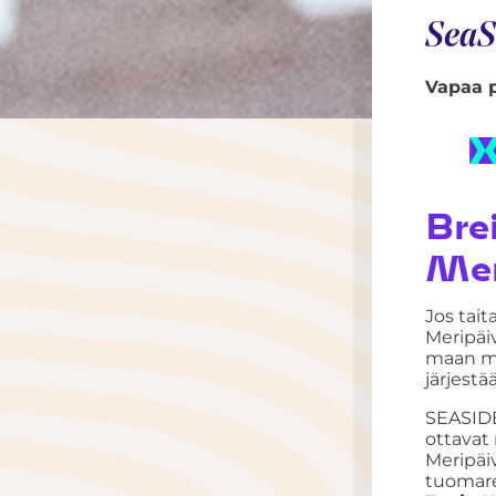
SeaS
Vapaa p
Bre
Mer
Jos tait
Meripäiv
maan mi
järjestä
SEASIDE
ottavat
Meripäiv
tuomare