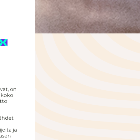
ivat, on
n koko
tto
tähdet
joita ja
jäsen