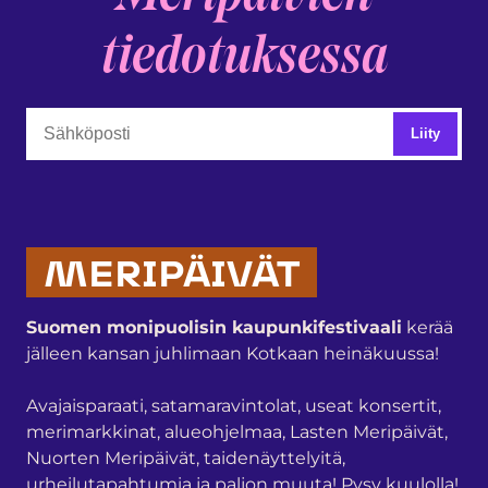
tiedotuksessa
MERIPÄIVÄT
Suomen monipuolisin kaupunkifestivaali
kerää
jälleen kansan juhlimaan Kotkaan heinäkuussa!
Avajaisparaati, satamaravintolat, useat konsertit,
merimarkkinat, alueohjelmaa, Lasten Meripäivät,
Nuorten Meripäivät, taidenäyttelyitä,
urheilutapahtumia ja paljon muuta! Pysy kuulolla!