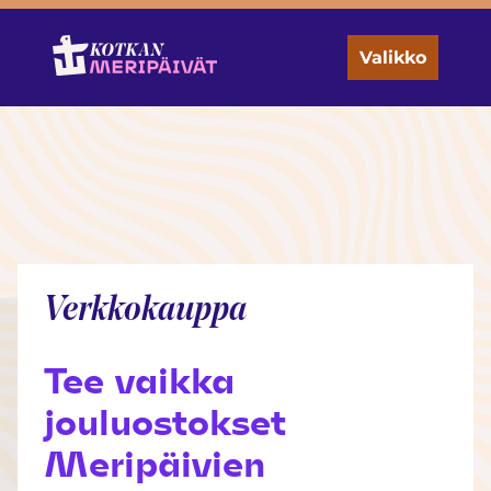
Skip
to
the
Valikko
content
Verkkokauppa
Tee vaikka
jouluostokset
Meripäivien