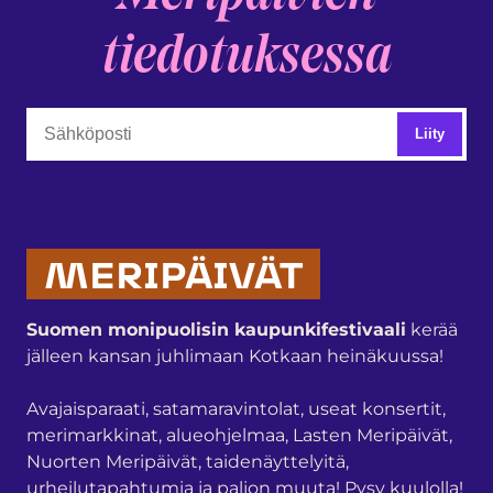
tiedotuksessa
MERIPÄIVÄT
Suomen monipuolisin kaupunkifestivaali
kerää
jälleen kansan juhlimaan Kotkaan heinäkuussa!
Avajaisparaati, satamaravintolat, useat konsertit,
merimarkkinat, alueohjelmaa, Lasten Meripäivät,
Nuorten Meripäivät, taidenäyttelyitä,
urheilutapahtumia ja paljon muuta! Pysy kuulolla!