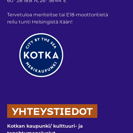
60° 28’18.8”N, 26° 56’44”E
Tervetuloa meriteitse tai E18-moottoritietä
reilu tunti Helsingistä itään!
YHTEYSTIEDOT
Kotkan kaupunki/ kulttuuri- ja