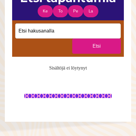
Ke
To
Pe
La
Etsi
Sisältöjä ei löytynyt