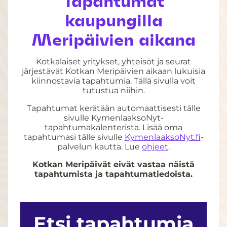
Tapahtumat
kaupungilla
Meripäivien aikana
Kotkalaiset yritykset, yhteisöt ja seurat
järjestävät Kotkan Meripäivien aikaan lukuisia
kiinnostavia tapahtumia. Tällä sivulla voit
tutustua niihin.
Tapahtumat kerätään automaattisesti tälle
sivulle KymenlaaksoNyt-
tapahtumakalenterista. Lisää oma
tapahtumasi tälle sivulle
KymenlaaksoNyt.fi
-
palvelun kautta. Lue
ohjeet
.
Kotkan Meripäivät eivät vastaa näistä
tapahtumista ja tapahtumatiedoista.
Etsi tapahtumia