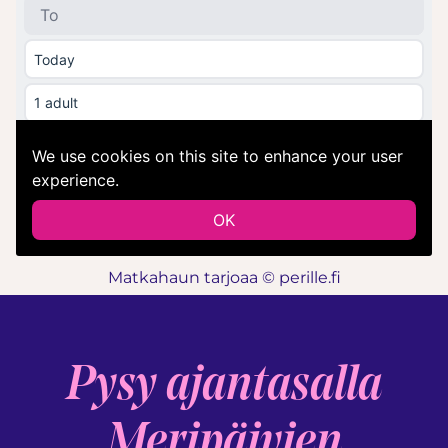
Matkahaun tarjoaa © perille.fi
Pysy ajantasalla
Meripäivien