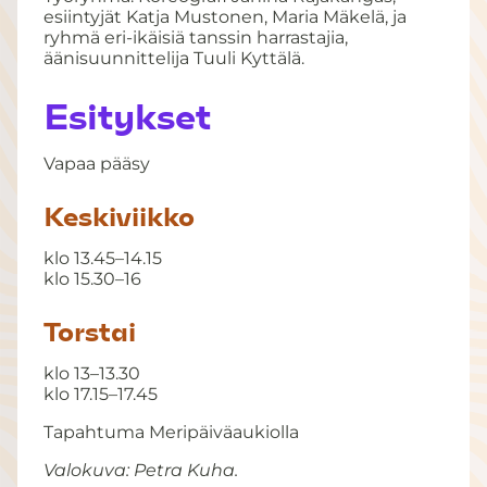
esiintyjät Katja Mustonen, Maria Mäkelä, ja
ryhmä eri-ikäisiä tanssin harrastajia,
äänisuunnittelija Tuuli Kyttälä.
Esitykset
Vapaa pääsy
Keskiviikko
klo 13.45–14.15
klo 15.30–16
Torstai
klo 13–13.30
klo 17.15–17.45
Tapahtuma Meripäiväaukiolla
Valokuva: Petra Kuha.