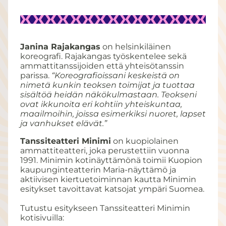
Janina Rajakangas
on helsinkiläinen
koreografi. Rajakangas työskentelee sekä
ammattitanssijoiden että yhteisötanssin
parissa.
“Koreografioissani keskeistä on
nimetä kunkin teoksen toimijat ja tuottaa
sisältöä heidän näkökulmastaan. Teokseni
ovat ikkunoita eri kohtiin yhteiskuntaa,
maailmoihin, joissa esimerkiksi nuoret, lapset
ja vanhukset elävät.”
Tanssiteatteri Minimi
on kuopiolainen
ammattiteatteri, joka perustettiin vuonna
1991. Minimin kotinäyttämönä toimii Kuopion
kaupunginteatterin Maria-näyttämö ja
aktiivisen kiertuetoiminnan kautta Minimin
esitykset tavoittavat katsojat ympäri Suomea.
Tutustu esitykseen Tanssiteatteri Minimin
kotisivuilla: