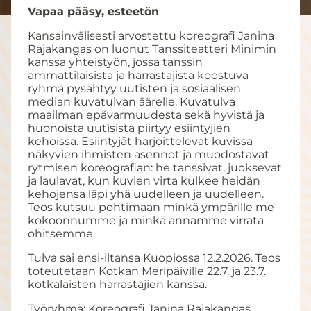
Vapaa pääsy, esteetön
Kansainvälisesti arvostettu koreografi Janina
Rajakangas on luonut Tanssiteatteri Minimin
kanssa yhteistyön, jossa tanssin
ammattilaisista ja harrastajista koostuva
ryhmä pysähtyy uutisten ja sosiaalisen
median kuvatulvan äärelle. Kuvatulva
maailman epävarmuudesta sekä hyvistä ja
huonoista uutisista piirtyy esiintyjien
kehoissa. Esiintyjät harjoittelevat kuvissa
näkyvien ihmisten asennot ja muodostavat
rytmisen koreografian: he tanssivat, juoksevat
ja laulavat, kun kuvien virta kulkee heidän
kehojensa läpi yhä uudelleen ja uudelleen.
Teos kutsuu pohtimaan minkä ympärille me
kokoonnumme ja minkä annamme virrata
ohitsemme.
Tulva sai ensi-iltansa Kuopiossa 12.2.2026. Teos
toteutetaan Kotkan Meripäiville 22.7. ja 23.7.
kotkalaisten harrastajien kanssa.
Työryhmä: Koreografi Janina Rajakangas,