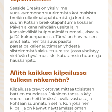
Seaside Breaks on yksi viime
vuosikymmenen suurimmista kotimaisista
breikin ulkoilmatapahtumista ja kenties
suurin Kotkan breikkitapahtuma koskaan.
Päivän aikana nähdään useita lajin
kansainvälisiä huippunimiä tuomari-, kisaaja-
ja DJ-kokoonpanoissa. Tämä on harvinaisen
ainutlaatuinen tilaisuus päästä
paraatipaikallenauttimaan yhdestä
siisteimmistä alakulttuureista, jossa yhdistyy
vietävän hyvä musiikki, katutanssin huuma ja
hauskanpito.
Mitä kaikkea kilpailussa
tullaan näkemään?
Kilpailussa crewit ottavat mittaa toisistaan
battlen muodossa. Jokainen tanssija käy
vuorollaan heittämässä lavalla vastustajia
kohtaan suunnatun setin. Kun jokainen
kilpailija on käynyt näyttämässä oman