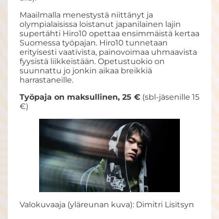
Maailmalla menestystä niittänyt ja
olympialaisissa loistanut japanilainen lajin
supertähti Hiro10 opettaa ensimmäistä kertaa
Suomessa työpajan. Hiro10 tunnetaan
erityisesti vaativista, painovoimaa uhmaavista
fyysistä liikkeistään. Opetustuokio on
suunnattu jo jonkin aikaa breikkiä
harrastaneille.
Työpaja on maksullinen, 25 €
(sbl-jäsenille 15
€)
Valokuvaaja (yläreunan kuva): Dimitri Lisitsyn