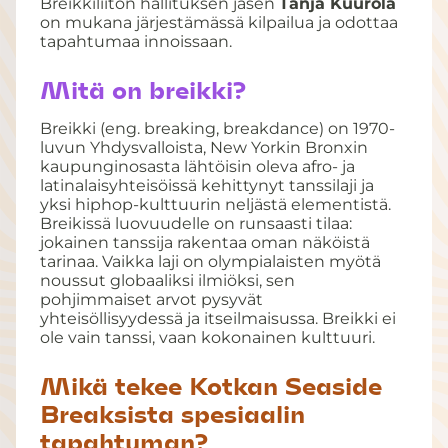
Breikkiliiton hallituksen jäsen
Tanja Kuurola
on mukana järjestämässä kilpailua ja odottaa
tapahtumaa innoissaan.
Mitä on breikki?
Breikki (eng. breaking, breakdance) on 1970-
luvun Yhdysvalloista, New Yorkin Bronxin
kaupunginosasta lähtöisin oleva afro- ja
latinalaisyhteisöissä kehittynyt tanssilaji ja
yksi hiphop-kulttuurin neljästä elementistä.
Breikissä luovuudelle on runsaasti tilaa:
jokainen tanssija rakentaa oman näköistä
tarinaa. Vaikka laji on olympialaisten myötä
noussut globaaliksi ilmiöksi, sen
pohjimmaiset arvot pysyvät
yhteisöllisyydessä ja itseilmaisussa. Breikki ei
ole vain tanssi, vaan kokonainen kulttuuri.
Mikä tekee Kotkan Seaside
Breaksista spesiaalin
tapahtuman?