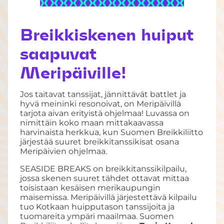
Breikkiskenen huiput
saapuvat
Meripäiville!
Jos taitavat tanssijat, jännittävät battlet ja
hyvä meininki resonoivat, on Meripäivillä
tarjota aivan erityistä ohjelmaa! Luvassa on
nimittäin koko maan mittakaavassa
harvinaista herkkua, kun Suomen Breikkiliitto
järjestää suuret breikkitanssikisat osana
Meripäivien ohjelmaa.
SEASIDE BREAKS on breikkitanssikilpailu,
jossa skenen suuret tähdet ottavat mittaa
toisistaan kesäisen merikaupungin
maisemissa. Meripäivillä järjestettävä kilpailu
tuo Kotkaan huipputason tanssijoita ja
tuomareita ympäri maailmaa. Suomen