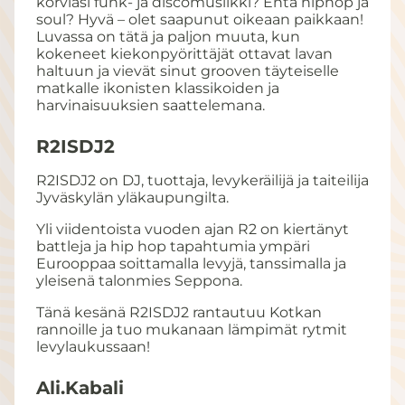
korviasi funk- ja discomusiikki? Entä hiphop ja
soul? Hyvä – olet saapunut oikeaan paikkaan!
Luvassa on tätä ja paljon muuta, kun
kokeneet kiekonpyörittäjät ottavat lavan
haltuun ja vievät sinut grooven täyteiselle
matkalle ikonisten klassikoiden ja
harvinaisuuksien saattelemana.
R2ISDJ2
R2ISDJ2 on DJ, tuottaja, levykeräilijä ja taiteilija
Jyväskylän yläkaupungilta.
Yli viidentoista vuoden ajan R2 on kiertänyt
battleja ja hip hop tapahtumia ympäri
Eurooppaa soittamalla levyjä, tanssimalla ja
yleisenä talonmies Seppona.
Tänä kesänä R2ISDJ2 rantautuu Kotkan
rannoille ja tuo mukanaan lämpimät rytmit
levylaukussaan!
Ali.Kabali