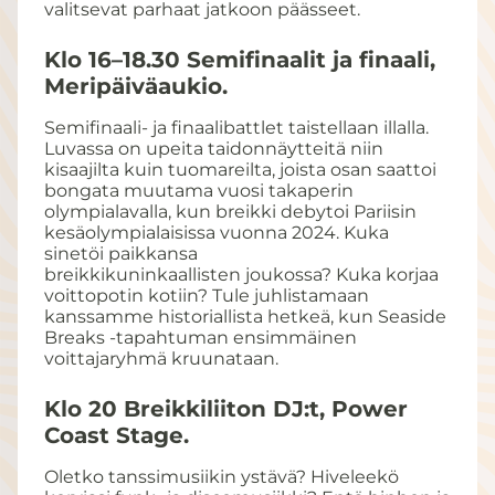
valitsevat parhaat jatkoon päässeet.
Klo 16–18.30
Semifinaalit ja finaali,
Meripäiväaukio.
Semifinaali- ja finaalibattlet taistellaan illalla.
Luvassa on upeita taidonnäytteitä niin
kisaajilta kuin tuomareilta, joista osan saattoi
bongata muutama vuosi takaperin
olympialavalla, kun breikki debytoi Pariisin
kesäolympialaisissa vuonna 2024. Kuka
sinetöi paikkansa
breikkikuninkaallisten joukossa? Kuka korjaa
voittopotin kotiin? Tule juhlistamaan
kanssamme historiallista hetkeä, kun Seaside
Breaks -tapahtuman ensimmäinen
voittajaryhmä kruunataan.
Klo 20
Breikkiliiton DJ:t, Power
Coast Stage.
Oletko tanssimusiikin ystävä? Hiveleekö