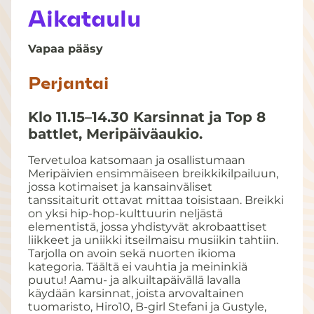
Aikataulu
Vapaa pääsy
Perjantai
Klo 11.15–14.30 Karsinnat ja Top 8
battlet, Meripäiväaukio.
Tervetuloa katsomaan ja osallistumaan
Meripäivien ensimmäiseen breikkikilpailuun,
jossa kotimaiset ja kansainväliset
tanssitaiturit ottavat mittaa toisistaan. Breikki
on yksi hip-hop-kulttuurin neljästä
elementistä, jossa yhdistyvät akrobaattiset
liikkeet ja uniikki itseilmaisu musiikin tahtiin.
Tarjolla on avoin sekä nuorten ikioma
kategoria. Täältä ei vauhtia ja meininkiä
puutu! Aamu- ja alkuiltapäivällä lavalla
käydään karsinnat, joista arvovaltainen
tuomaristo, Hiro10, B-girl Stefani ja Gustyle,