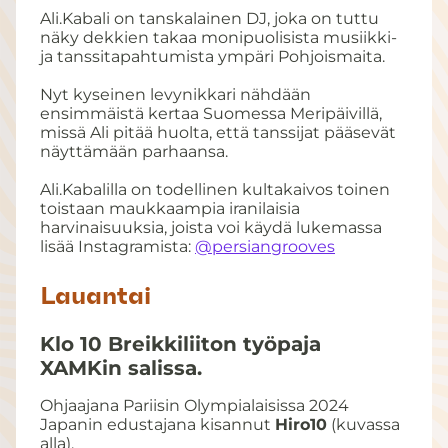
Ali.Kabali on tanskalainen DJ, joka on tuttu
näky dekkien takaa monipuolisista musiikki-
ja tanssitapahtumista ympäri Pohjoismaita.
Nyt kyseinen levynikkari nähdään
ensimmäistä kertaa Suomessa Meripäivillä,
missä Ali pitää huolta, että tanssijat pääsevät
näyttämään parhaansa.
Ali.Kabalilla on todellinen kultakaivos toinen
toistaan maukkaampia iranilaisia
harvinaisuuksia, joista voi käydä lukemassa
lisää Instagramista:
@persiangrooves
Lauantai
Klo 10
Breikkiliiton työpaja
XAMKin salissa.
Ohjaajana Pariisin Olympialaisissa 2024
Japanin edustajana kisannut
Hiro10
(kuvassa
alla).