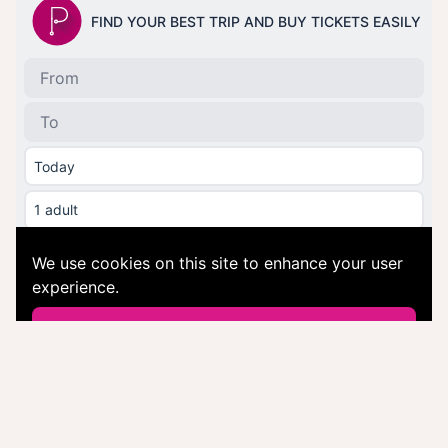
Matkahaun tarjoaa © perille.fi