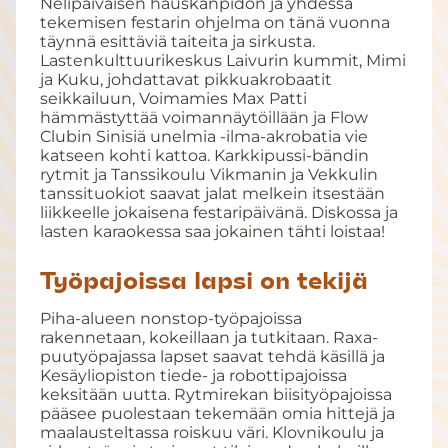
Nelipäiväisen hauskanpidon ja yhdessä
tekemisen festarin ohjelma on tänä vuonna
täynnä esittäviä taiteita ja sirkusta.
Lastenkulttuurikeskus Laivurin kummit, Mimi
ja Kuku, johdattavat pikkuakrobaatit
seikkailuun, Voimamies Max Patti
hämmästyttää voimannäytöillään ja Flow
Clubin Sinisiä unelmia -ilma-akrobatia vie
katseen kohti kattoa. Karkkipussi-bändin
rytmit ja Tanssikoulu Vikmanin ja Vekkulin
tanssituokiot saavat jalat melkein itsestään
liikkeelle jokaisena festaripäivänä. Diskossa ja
lasten karaokessa saa jokainen tähti loistaa!
Työpajoissa lapsi on tekijä
Piha-alueen nonstop-työpajoissa
rakennetaan, kokeillaan ja tutkitaan. Raxa-
puutyöpajassa lapset saavat tehdä käsillä ja
Kesäyliopiston tiede- ja robottipajoissa
keksitään uutta. Rytmirekan biisityöpajoissa
pääsee puolestaan tekemään omia hittejä ja
maalausteltassa roiskuu väri. Klovnikoulu ja