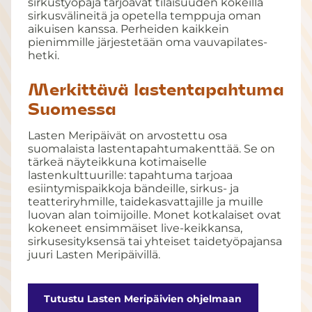
sirkustyöpaja tarjoavat tilaisuuden kokeilla
sirkusvälineitä ja opetella temppuja oman
aikuisen kanssa. Perheiden kaikkein
pienimmille järjestetään oma vauvapilates-
hetki.
Merkittävä lastentapahtuma
Suomessa
Lasten Meripäivät on arvostettu osa
suomalaista lastentapahtumakenttää. Se on
tärkeä näyteikkuna kotimaiselle
lastenkulttuurille: tapahtuma tarjoaa
esiintymispaikkoja bändeille, sirkus- ja
teatteriryhmille, taidekasvattajille ja muille
luovan alan toimijoille. Monet kotkalaiset ovat
kokeneet ensimmäiset live-keikkansa,
sirkusesityksensä tai yhteiset taidetyöpajansa
juuri Lasten Meripäivillä.
Tutustu Lasten Meripäivien ohjelmaan