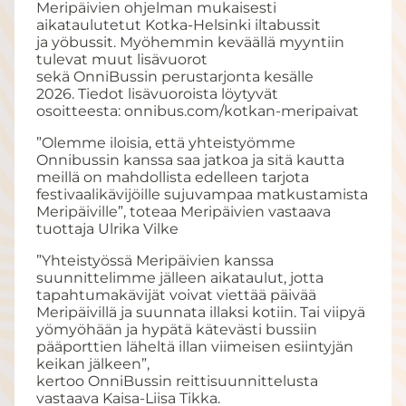
Meripäivien ohjelman mukaisesti
aikataulutetut Kotka-Helsinki iltabussit
ja yöbussit. Myöhemmin keväällä myyntiin
tulevat muut lisävuorot
sekä OnniBussin perustarjonta kesälle
2026. Tiedot lisävuoroista löytyvät
osoitteesta: onnibus.com/kotkan-meripaivat
”Olemme iloisia, että yhteistyömme
Onnibussin kanssa saa jatkoa ja sitä kautta
meillä on mahdollista edelleen tarjota
festivaalikävijöille sujuvampaa matkustamista
Meripäiville”, toteaa Meripäivien vastaava
tuottaja Ulrika Vilke
”Yhteistyössä Meripäivien kanssa
suunnittelimme jälleen aikataulut, jotta
tapahtumakävijät voivat viettää päivää
Meripäivillä ja suunnata illaksi kotiin. Tai viipyä
yömyöhään ja hypätä kätevästi bussiin
pääporttien läheltä illan viimeisen esiintyjän
keikan jälkeen”,
kertoo OnniBussin reittisuunnittelusta
vastaava Kaisa-Liisa Tikka.