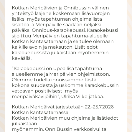
Kotkan Meripäivien ja Onnibussin välinen
yhteistyö laajene koskemaan lisävuorojen
lisäksi myös tapahtuman ohjelmallista
sisältöä ja Meripäiville saadaan neljäksi
päiväksi Onnibus-karaokebussi. Karaokebussi
sijoittuu Meripäivien tapahtuma-alueelle
Kotkan kantasatamaan ja se tulee olemaan
kaikille avoin ja maksuton. Lisätiedot
karaokebussista julkaistaan myöhemmin
keväällä.
”Karaokebussi on upea lisä tapahtuma-
alueellemme ja Meripäivien ohjelmistoon.
Olemme todella innoissamme tästä
kokonaisuudesta ja uskomme karaokebussin
vetoavan positiivisesti myös
meripäiväkävijöihin”, Ulrika Vilke jatkaa.
Kotkan Meripäivät järjestetään 22.-25.7.2026
Kotkan kantasatamassa.
Kotkan Meripäivien muu ohjelma ja lisätiedot
julkaistaan
myöhemmin. OnniBussin verkkosivuilta