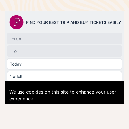
Matkahaun tarjoaa © perille.fi