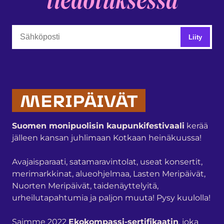
tiedotuksessa
MERIPÄIVÄT
Suomen monipuolisin kaupunkifestivaali
kerää
jälleen kansan juhlimaan Kotkaan heinäkuussa!
Avajaisparaati, satamaravintolat, useat konsertit,
merimarkkinat, alueohjelmaa, Lasten Meripäivät,
Nuorten Meripäivät, taidenäyttelyitä,
urheilutapahtumia ja paljon muuta! Pysy kuulolla!
Saimme 2022
Ekokompassi-sertifikaatin
, joka