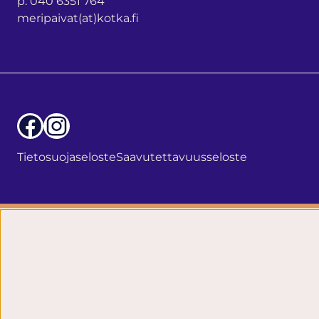
p. 040 6351 764
meripaivat(at)kotka.fi
Facebook
Instagram
Tietosuojaseloste
Saavutettavuusseloste