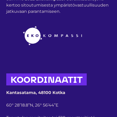
kertoo sitoutumisesta ympäristövastuullisuuden
jatkuvaan parantamiseen.
KOORDINAATIT
Kantasatama, 48100 Kotka
60° 28’18.8”N, 26° 56’44”E