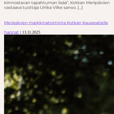
kiinnostavan tapahtuman lisää”, Kotkan Meripäivien
vastaava tuottaja Ulrika Vilke sanoo. […]
Meripäivien markkinatoiminta Kotkan Kauppatielle
hannat
|
13.11.2025