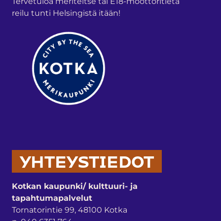
Tervetuloa meriteitse tai E18-moottoritietä
reilu tunti Helsingistä itään!
YHTEYSTIEDOT
Kotkan kaupunki/ kulttuuri- ja
tapahtumapalvelut
Tornatorintie 99, 48100 Kotka