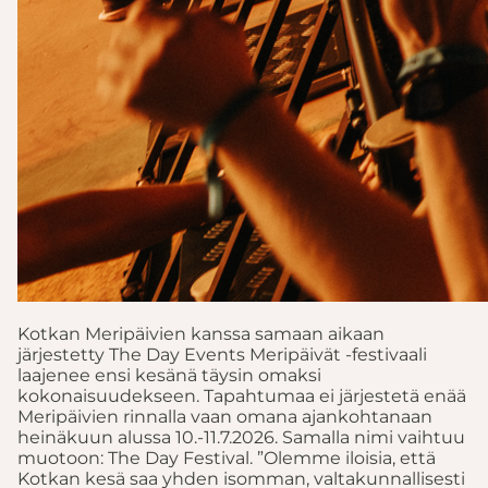
Kotkan Meripäivien kanssa samaan aikaan
järjestetty The Day Events Meripäivät -festivaali
laajenee ensi kesänä täysin omaksi
kokonaisuudekseen. Tapahtumaa ei järjestetä enää
Meripäivien rinnalla vaan omana ajankohtanaan
heinäkuun alussa 10.-11.7.2026. Samalla nimi vaihtuu
muotoon: The Day Festival. ”Olemme iloisia, että
Kotkan kesä saa yhden isomman, valtakunnallisesti