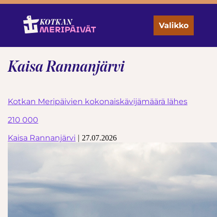
Skip
to
the
Valikko
content
Kaisa Rannanjärvi
Kotkan Meripäivien kokonaiskävijämäärä lähes
210 000
Kaisa Rannanjärvi
|
27.07.2026