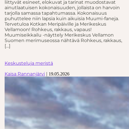
liittyvät esineet, elokuvat ja tarinat muodostavat
ainutlaatuisen kokonaisuuden, jollaista on harvoin
tarjolla samassa tapahtumassa. Kokonaisuus
puhuttelee niin lapsia kuin aikuisia Muumi-faneja.
Tervetuloa Kotkan Meripäiville ja Merikeskus
Vellamoon! Rohkeus, rakkaus, vapaus!
Muumiseikkailu -näyttely Merikeskus Vellamon
Suomen merimuseossa nähtävä Rohkeus, rakkaus,
[…]
Keskusteluja meristä
Kaisa Rannanjärvi
|
19.05.2026