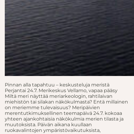
Pinnan alla tapahtuu – keskusteluja meristä
Perjantai 24.7. Merikeskus Vellamo, vapaa pääsy
Miltä meri näyttää meriarkeologin, rahtilaivan
miehistön tai silakan näkökulmasta? Entä millainen
on meriemme tulevaisuus? Meripäivien
merentutkimuksellinen teemapäivä 24.7. kokoaa
yhteen ajankohtaisia näkökulmia merien tilasta ja
muutoksista. Päivän aikana kuullaan
ruokavalintojen ympäristövaikutuksista,