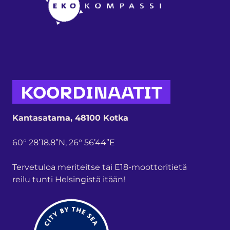
KOORDINAATIT
Kantasatama, 48100 Kotka
60° 28’18.8”N, 26° 56’44”E
Tervetuloa meriteitse tai E18-moottoritietä
reilu tunti Helsingistä itään!