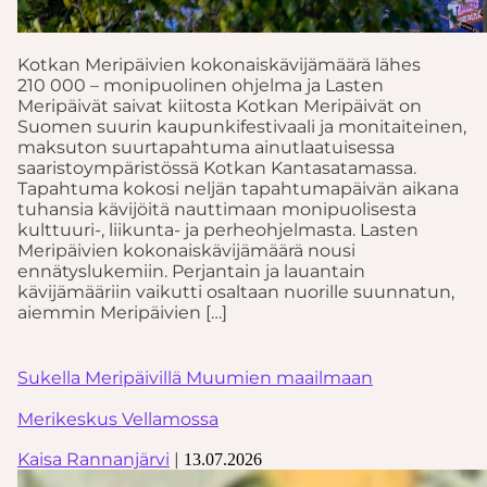
Kotkan Meripäivien kokonaiskävijämäärä lähes
210 000 – monipuolinen ohjelma ja Lasten
Meripäivät saivat kiitosta Kotkan Meripäivät on
Suomen suurin kaupunkifestivaali ja monitaiteinen,
maksuton suurtapahtuma ainutlaatuisessa
saaristoympäristössä Kotkan Kantasatamassa.
Tapahtuma kokosi neljän tapahtumapäivän aikana
tuhansia kävijöitä nauttimaan monipuolisesta
kulttuuri-, liikunta- ja perheohjelmasta. Lasten
Meripäivien kokonaiskävijämäärä nousi
ennätyslukemiin. Perjantain ja lauantain
kävijämääriin vaikutti osaltaan nuorille suunnatun,
aiemmin Meripäivien […]
Sukella Meripäivillä Muumien maailmaan
Merikeskus Vellamossa
Kaisa Rannanjärvi
|
13.07.2026