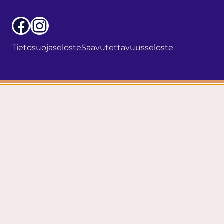
Facebook
Instagram
Tietosuojaseloste
Saavutettavuusseloste