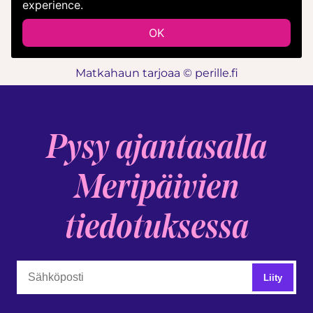
Matkahaun tarjoaa © perille.fi
Pysy ajantasalla
Meripäivien
tiedotuksessa