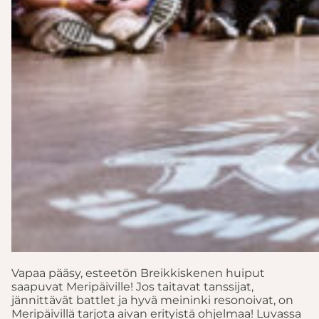
Vapaa pääsy, esteetön Breikkiskenen huiput
saapuvat Meripäiville! Jos taitavat tanssijat,
jännittävät battlet ja hyvä meininki resonoivat, on
Meripäivillä tarjota aivan erityistä ohjelmaa! Luvassa